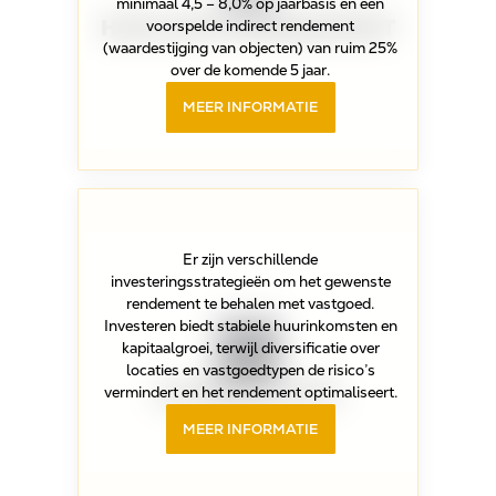
minimaal 4,5 – 8,0% op jaarbasis en een
HOOG NETTO RENDEMENT
voorspelde indirect rendement
(waardestijging van objecten) van ruim 25%
over de komende 5 jaar.
MEER INFORMATIE
Er zijn verschillende
investeringsstrategieën om het gewenste
rendement te behalen met vastgoed.
Investeren biedt stabiele huurinkomsten en
kapitaalgroei, terwijl diversificatie over
locaties en vastgoedtypen de risico’s
DIVERSIFICATIE
vermindert en het rendement optimaliseert.
MEER INFORMATIE