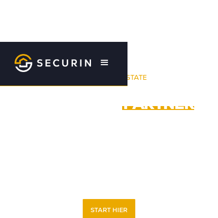
YOUR UK REAL ESTATE
INVESTMENT
PARTNER
Ben je op zoek naar solide rendementen uit Brits vastgoed,
zonder zelf tijd en energie te hoeven investeren? Securin is
dé Nederlandse specialist in investeringsvastgoed in het
Verenigd Koninkrijk (Engeland en Wales). Wij bieden een
complete A tot Z-service: van aankoop en portfoliobeheer
tot verkoop.
START HIER