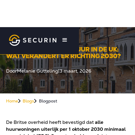
EPC-EISEN VOOR VERHUUR IN DE UK:
WAT VERANDERT ER RICHTING 2030?
Door
Melanie Gutteling
|
3 maart, 2026
Home
Blogs
Blogpost
De Britse overheid heeft bevestigd dat
alle
huurwoningen uiterlijk per 1 oktober 2030 minimaal