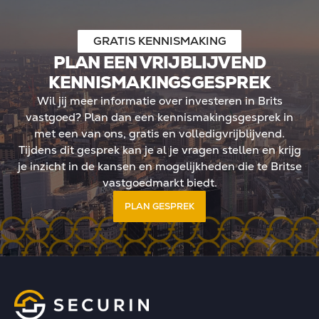
andse investeerders
n Ltd doorgaans in box 2
betekent geen jaarlijkse
GRATIS KENNISMAKING
dwaarde, maar belasting
PLAN EEN VRIJBLIJVEND
De kern: meer regie, meer
KENNISMAKINGSGESPREK
tegische positionering in
Wil jij meer informatie over investeren in Brits
 landschap.
vastgoed? Plan dan een kennismakingsgesprek in
met een van ons, gratis en volledigvrijblijvend.
Tijdens dit gesprek kan je al je vragen stellen en krijg
je inzicht in de kansen en mogelijkheden die te Britse
vastgoedmarkt biedt.
PLAN GESPREK