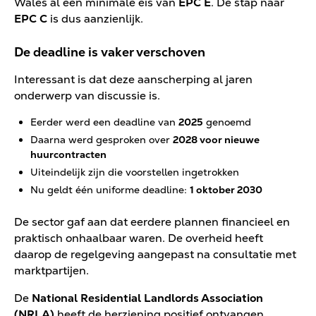
Wales al een minimale eis van
EPC E
. De stap naar
EPC C
is dus aanzienlijk.
De deadline is vaker verschoven
Interessant is dat deze aanscherping al jaren
onderwerp van discussie is.
Eerder werd een deadline van
2025
genoemd
Daarna werd gesproken over
2028 voor nieuwe
huurcontracten
Uiteindelijk zijn die voorstellen ingetrokken
Nu geldt één uniforme deadline:
1 oktober 2030
De sector gaf aan dat eerdere plannen financieel en
praktisch onhaalbaar waren. De overheid heeft
daarop de regelgeving aangepast na consultatie met
marktpartijen.
De
National Residential Landlords Association
(NRLA)
heeft de herziening positief ontvangen,