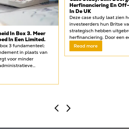
Herfinanciering En Off
In De UK
Deze case study laat zien 
investeerders hun Britse v
strategisch hebben uitgebr
eid In Box 3. Meer
herfinanciering. Door een e
oed In Een Limited.
Liverpool onder te brengen
 box 3 fundamenteel:
Read more
mortgage, konden zij kapita
endement in plaats van
het object te verkopen en te
orgt voor minder
tweede woning aankopen in
administratieve
vrijgekomen vermogen wer
id over de uiteindelijke
ingezet voor twee off-pl
tijd krijgen Nederlandse
in Leeds en opnieuw Liverp
aken met strengere
eigen vermogen meerdere k
sten en beperkingen in
hebben benut. De case ond
ijken steeds meer
Britse financieringslandsch
ven, zoals investeren in
begeleid, buitenlandse inv
mited (Ltd). Binnen een
mogelijkheid biedt om kapit
ieringskosten volledig
gecontroleerd schaalbaar t
o rendement kan