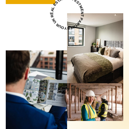
E
T
S
S
T
E
M
L
E
A
N
E
T
R
P
K
A
U
R
R
T
U
N
O
E
Y
R