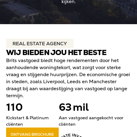
kijken.
REAL ESTATE AGENCY
WIJ BIEDEN JOU HET BESTE
Brits vastgoed biedt hoge rendementen door het
aanhoudende woningtekort, wat zorgt voor sterke
vraag en stijgende huurprijzen. De economische groei
in steden, zoals Liverpool, Leeds en Manchester
draagt bij aan waardestijging van vastgoed op lange
termijn.
110
63
mil
Kickstart & Platinum
Aan vastgoed aangekocht voor
cliënten
cliënten
ONTVANG BROCHURE
E
I
N
T
V
A