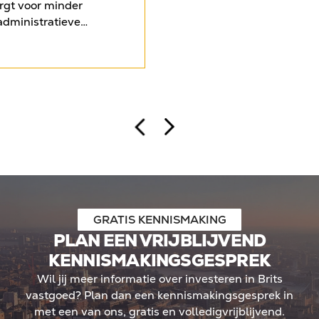
het object te verkopen en te
orgt voor minder
tweede woning aankopen in
administratieve
vrijgekomen vermogen wer
id over de uiteindelijke
ingezet voor twee off-pl
tijd krijgen Nederlandse
in Leeds en opnieuw Liverp
aken met strengere
eigen vermogen meerdere k
sten en beperkingen in
hebben benut. De case ond
ijken steeds meer
Britse financieringslandsch
ven, zoals investeren in
begeleid, buitenlandse inv
mited (Ltd). Binnen een
mogelijkheid biedt om kapit
ieringskosten volledig
gecontroleerd schaalbaar t
o rendement kan
andse investeerders
n Ltd doorgaans in box 2
betekent geen jaarlijkse
GRATIS KENNISMAKING
dwaarde, maar belasting
PLAN EEN VRIJBLIJVEND
De kern: meer regie, meer
KENNISMAKINGSGESPREK
tegische positionering in
Wil jij meer informatie over investeren in Brits
 landschap.
vastgoed? Plan dan een kennismakingsgesprek in
met een van ons, gratis en volledigvrijblijvend.