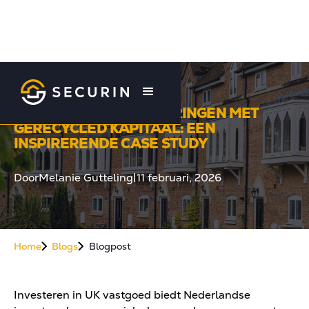
UK VASTGOEDINVESTERINGEN MET
GERECYCLED KAPITAAL: EEN
INSPIRERENDE CASE STUDY
Door
Melanie Gutteling
|
11 februari, 2026
Home
Blogs
Blogpost
Investeren in UK vastgoed biedt Nederlandse