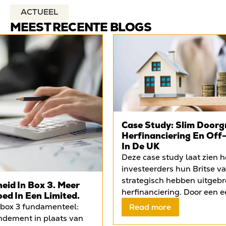
ACTUEEL
MEEST RECENTE BLOGS
Case Study: Slim Doorg
Herfinanciering En Off
In De UK
Deze case study laat zien 
investeerders hun Britse v
strategisch hebben uitgebr
eid In Box 3. Meer
herfinanciering. Door een e
oed In Een Limited.
Liverpool onder te brengen
 box 3 fundamenteel:
Read more
mortgage, konden zij kapita
endement in plaats van