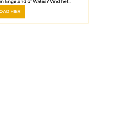
in Engeland of Wales? Vind het
op de meest gestelde vragen in het
OAD HIER
book
.