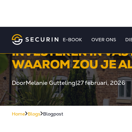
E-BOOK
OVER ONS
DI
INVESTEREN IN VAS
WAAROM ZOU JE AL
Door
Melanie Gutteling
|
27 februari, 2026
Home
Blogs
Blogpost