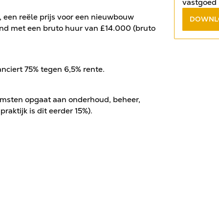
vastgoed 
antwoord 
, een reële prijs voor een nieuwbouw
DOWNL
gratis e-
nd met een bruto huur van £14.000 (bruto
nciert 75% tegen 6,5% rente.
msten opgaat aan onderhoud, beheer,
aktijk is dit eerder 15%).