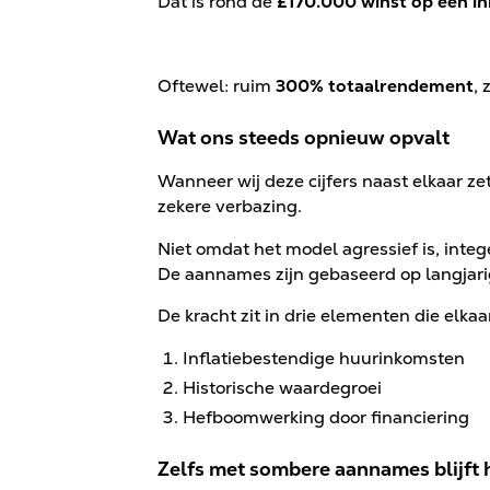
Dat is rond de
£170.000 winst op een in
Oftewel: ruim
300% totaalrendement
,
Wat ons steeds opnieuw opvalt
Wanneer wij deze cijfers naast elkaar zet
zekere verbazing.
Niet omdat het model agressief is, integ
De aannames zijn gebaseerd op langjar
De kracht zit in drie elementen die elkaa
Inflatiebestendige huurinkomsten
Historische waardegroei
Hefboomwerking door financiering
Zelfs met sombere aannames blijft 