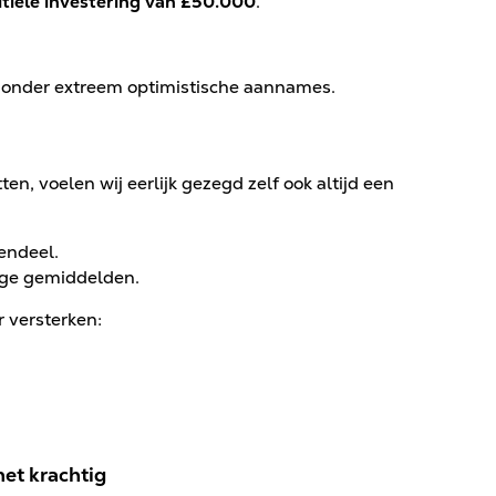
itiële investering van £50.000
.
 zonder extreem optimistische aannames.
ten, voelen wij eerlijk gezegd zelf ook altijd een
endeel.
ige gemiddelden.
r versterken:
het krachtig