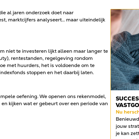
ie al jaren onderzoek doet naar
t, marktcijfers analyseert… maar uiteindelijk
om níet te investeren lijkt alleen maar langer te
uty), rentestanden, regelgeving rondom
oe met huurders, het is voldoende om te
indexfonds stoppen en het daarbij laten.
 simpele oefening. We openen ons rekenmodel,
SUCCES
n kijken wat er gebeurt over een periode van
VASTG
Nu hersc
Benieuwd 
jouw strat
je kan zet