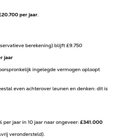
£20.700 per jaar
.
servatieve berekening) blijft £9.750
r jaar
oorspronkelijk ingelegde vermogen oploopt
.
estal even achterover leunen en denken: dit is
 per jaar in 10 jaar naar ongeveer:
£341.000
vrij verondersteld).