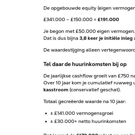
De opgebouwde equity (eigen vermogen
£341.000 – £150.000 =
£191.000
Je begon met £50.000 eigen vermogen
Dat is dus bijna
3,8 keer je initiële inleg
a
De waardestijging alleen vertegenwoord
Tel daar de huurinkomsten bij op
De jaarlijkse cashflow groeit van £750 
Over 10 jaar kom je cumulatief ruwweg u
kasstroom
(conservatief geschat).
Totaal gecreëerde waarde na 10 jaar:
± £141.000 vermogensgroei
± £30.000+ netto huurinkomsten