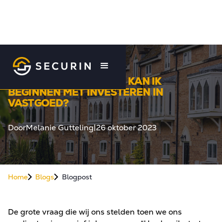
PASSIEF INKOMEN: HOE KAN IK
BEGINNEN MET INVESTEREN IN
VASTGOED?
Door
Melanie Gutteling
|
26 oktober 2023
Home
Blogs
Blogpost
De grote vraag die wij ons stelden toen we ons