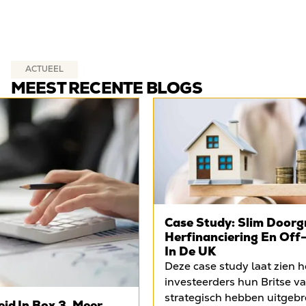
ACTUEEL
MEEST RECENTE BLOGS
Case Study: Slim Doorg
Herfinanciering En Off
In De UK
Deze case study laat zien 
investeerders hun Britse v
strategisch hebben uitgebre
id In Box 3. Meer