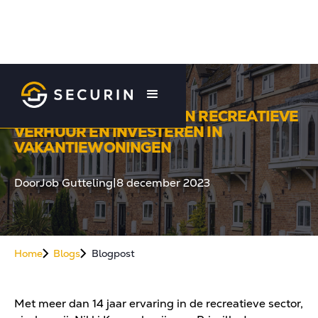
GASTBLOG: DE KANS VAN RECREATIEVE
VERHUUR EN INVESTEREN IN
VAKANTIEWONINGEN
Door
Job Gutteling
|
8 december 2023
Home
Blogs
Blogpost
Met meer dan 14 jaar ervaring in de recreatieve sector,