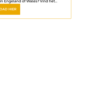
in Engeland of Wales? Vind het
op de meest gestelde vragen in het
OAD HIER
book
.