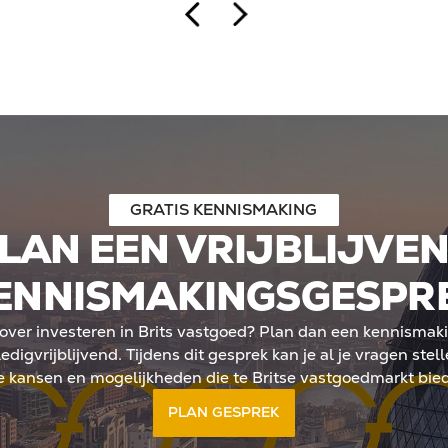
even, zoals investeren in
begeleid, buitenlandse inv
imited (Ltd). Binnen een
mogelijkheid biedt om kapit
ieringskosten volledig
gecontroleerd schaalbaar t
to rendement kan
andse investeerders
n Ltd doorgaans in box 2
betekent geen jaarlijkse
dwaarde, maar belasting
De kern: meer regie, meer
GRATIS KENNISMAKING
tegische positionering in
 landschap.
LAN EEN VRIJBLIJVE
ENNISMAKINGSGESPR
e over investeren in Brits vastgoed? Plan dan een kennisma
edigvrijblijvend. Tijdens dit gesprek kan je al je vragen stelle
e kansen en mogelijkheden die te Britse vastgoedmarkt bied
PLAN GESPREK