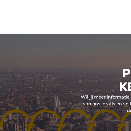
 voor gordijnen. Gordijnen
beleggers naar alternati
verwacht en voorkomen
Brits vastgoed via een L
ur. Witgoed is niet
Ltd zijn rente- en financ
aantrekkelijkheid
aftrekbaar, wat het net
zekering beperkt het risico
verbeteren. Voor Nederl
 verzekering keert tijdelijk
vallen de aandelen in ee
ak juridische kosten bij
in plaats van box 3. Dat 
De premie ligt rond 3 tot 4
heffing over de vastgoe
ur. Afsluiten bij start van
bij dividend of verkoop. 
langrijk omdat later
voorspelbaarheid en stra
gelijk is na 12 maanden
een veranderend fiscaal
P
e juiste keuze hangt af van
p en risicobereidheid. Beide
K
en aan stabielere
leegstand.
Wil jij meer informati
van ons, gratis en voll
d