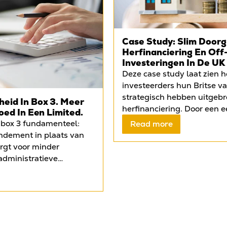
Case Study: Slim Door
Herfinanciering En Off
Investeringen In De UK
Deze case study laat zien 
investeerders hun Britse v
strategisch hebben uitgebr
eid In Box 3. Meer
herfinanciering. Door een e
oed In Een Limited.
Liverpool onder te brengen
 box 3 fundamenteel:
Read more
mortgage, konden zij kapita
endement in plaats van
het object te verkopen en te
orgt voor minder
tweede woning aankopen in
administratieve
vrijgekomen vermogen wer
eid over de uiteindelijke
ingezet voor twee off-pl
tijd krijgen Nederlandse
in Leeds en opnieuw Liverp
aken met strengere
eigen vermogen meerdere k
asten en beperkingen in
hebben benut. De case ond
ijken steeds meer
Britse financieringslandsch