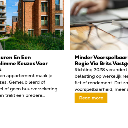
uren En Een
Minder Voorspelbaarh
Slimme Keuzes Voor
Regie Via Brits Vastg
s
Richting 2028 verandert
een appartement maak je
belasting op werkelijk r
zes. Gemeubileerd of
fictief rendement. Dat z
l of geen huurverzekering.
voorspelbaarheid, meer 
n trekt een bredere
complexiteit en onzekerh
Read more
s en young professionals.
belastingdruk. Tegelijker
ellere verhuur en
vastgoedbeleggers te m
 extra huur per maand. De
verhuurregels, hogere l
 £3500 plus btw voor
financiering. Daardoor k