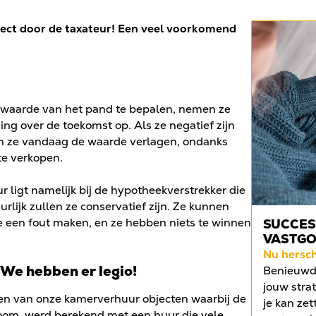
ect door de taxateur! Een veel voorkomend
waarde van het pand te bepalen, nemen ze
ng over de toekomst op. Als ze negatief zijn
en ze vandaag de waarde verlagen, ondanks
te verkopen.
 ligt namelijk bij de hypotheekverstrekker die
rlijk zullen ze conservatief zijn. Ze kunnen
 een fout maken, en ze hebben niets te winnen
SUCCES
VASTG
Nu hersc
 We hebben er legio!
Benieuwd 
jouw strat
en van onze kamerverhuur objecten waarbij de
je kan zet
room, werd berekend met een huur die vele