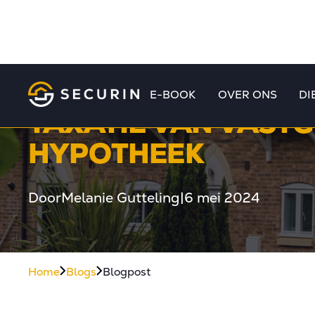
E-BOOK
OVER ONS
DI
TAXATIE VAN VASTG
HYPOTHEEK
Door
Melanie Gutteling
|
6 mei 2024
Home
Blogs
Blogpost