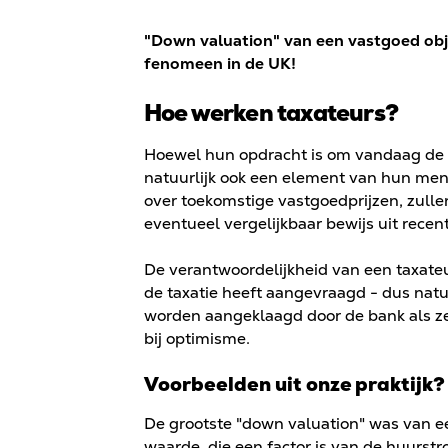
"Down valuation" van een vastgoed obj
fenomeen in de UK!
Hoe werken taxateurs?
Hoewel hun opdracht is om vandaag de 
natuurlijk ook een element van hun meni
over toekomstige vastgoedprijzen, zull
eventueel vergelijkbaar bewijs uit recen
De verantwoordelijkheid van een taxateur
de taxatie heeft aangevraagd - dus natuu
worden aangeklaagd door de bank als ze
bij optimisme.
Voorbeelden uit onze praktijk?
De grootste "down valuation" was van e
waarde, die een factor is van de huurst