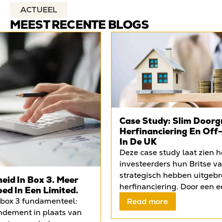
ACTUEEL
MEEST RECENTE BLOGS
Case Study: Slim Doorg
Herfinanciering En Off
In De UK
Deze case study laat zien 
investeerders hun Britse v
strategisch hebben uitgebr
eid In Box 3. Meer
herfinanciering. Door een e
oed In Een Limited.
Liverpool onder te brengen
 box 3 fundamenteel:
Read more
mortgage, konden zij kapita
endement in plaats van
het object te verkopen en te