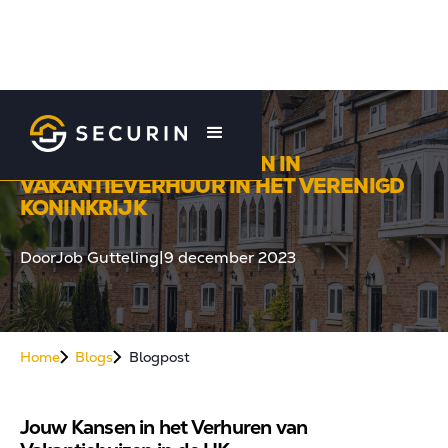
SUCCESVOL INVESTEREN IN
VAKANTIEVERHUUR IN HET VERENIGD
KONINKRIJK
Door
Job Gutteling
|
9 december 2023
Home
Blogs
Blogpost
Jouw Kansen in het Verhuren van