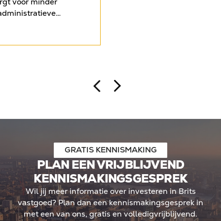
orgt voor minder
tweede woning aankopen in
administratieve
vrijgekomen vermogen wer
id over de uiteindelijke
ingezet voor twee off-pl
tijd krijgen Nederlandse
in Leeds en opnieuw Liverp
aken met strengere
eigen vermogen meerdere k
sten en beperkingen in
hebben benut. De case ond
ijken steeds meer
Britse financieringslandsch
ven, zoals investeren in
begeleid, buitenlandse inv
mited (Ltd). Binnen een
mogelijkheid biedt om kapit
ieringskosten volledig
gecontroleerd schaalbaar t
o rendement kan
andse investeerders
n Ltd doorgaans in box 2
betekent geen jaarlijkse
GRATIS KENNISMAKING
dwaarde, maar belasting
PLAN EEN VRIJBLIJVEND
De kern: meer regie, meer
KENNISMAKINGSGESPREK
tegische positionering in
Wil jij meer informatie over investeren in Brits
 landschap.
vastgoed? Plan dan een kennismakingsgesprek in
met een van ons, gratis en volledigvrijblijvend.