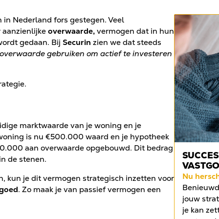
n in Nederland fors gestegen. Veel
 aanzienlijke
overwaarde,
vermogen dat in hun
wordt gedaan. Bij
Securin
zien we dat steeds
 overwaarde gebruiken om actief te investeren
rategie.
uidige marktwaarde van je woning en je
 woning is nu €500.000 waard en je hypotheek
40.000 aan overwaarde opgebouwd. Dit bedrag
SUCCES
in de stenen.
VASTG
Nu hersc
n, kun je dit vermogen strategisch inzetten voor
Benieuwd 
tgoed
. Zo maak je van passief vermogen een
jouw strat
je kan zet