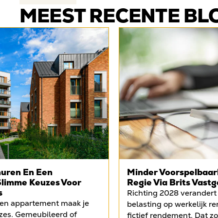
MEEST RECENTE BL
uren En Een
Minder Voorspelbaarh
Slimme Keuzes Voor
Regie Via Brits Vastg
s
Richting 2028 verandert
een appartement maak je
belasting op werkelijk r
zes. Gemeubileerd of
fictief rendement. Dat z