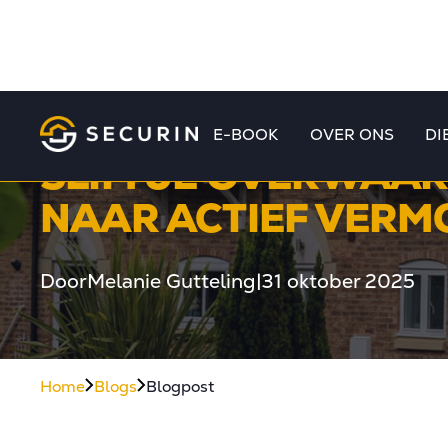
E-BOOK
OVER ONS
DI
SLIM JE OVERWAAR
NAAR ACTIEF VER
Door
Melanie Gutteling
|
31 oktober 2025
Home
Blogs
Blogpost