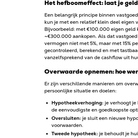
Het hefboomeffect: laat je gel
Een belangrijk principe binnen vastgoe
kun je met een relatief klein deel eigen
Bijvoorbeeld: met €100.000 eigen geld k
~€300.000 aankopen. Als dat vastgoed jaa
vermogen niet met 5%, maar met 15% per j
gecontroleerd, berekend en met tastbaar
vanzelfsprekend van de cashflow uit hu
Overwaarde opnemen: hoe wer
Er zijn verschillende manieren om overw
persoonlijke situatie en doelen:
Hypotheekverhoging:
je verhoogt je
de eenvoudigste en goedkoopste opti
Oversluiten:
je sluit een nieuwe hyp
voorwaarden.
Tweede hypotheek:
je behoudt je hui