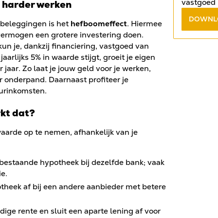
vastgoed 
d harder werken
antwoord 
DOWNL
dbeleggingen is het
hefboomeffect
. Hiermee
gratis e-
 vermogen een grotere investering doen.
un je, dankzij financiering, vastgoed van
rlijks 5% in waarde stijgt, groeit je eigen
aar. Zo laat je jouw geld voor je werken,
 onderpand. Daarnaast profiteer je
urinkomsten.
kt dat?
aarde op te nemen, afhankelijk van je
 bestaande hypotheek bij dezelfde bank; vaak
e.
otheek af bij een andere aanbieder met betere
dige rente en sluit een aparte lening af voor