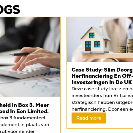
OGS
Case Study: Slim Door
Herfinanciering En Off
Investeringen In De UK
Deze case study laat zien 
investeerders hun Britse v
strategisch hebben uitgebr
eid In Box 3. Meer
herfinanciering. Door een e
oed In Een Limited.
Liverpool onder te brengen
 box 3 fundamenteel:
Read more
mortgage, konden zij kapita
endement in plaats van
het object te verkopen en te
orgt voor minder