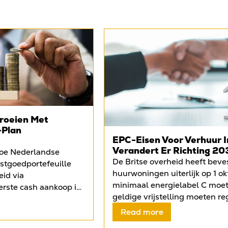
groeien Met
-Plan
EPC-Eisen Voor Verhuur I
Verandert Er Richting 2
hoe Nederlandse
De Britse overheid heeft beves
astgoedportefeuille
huurwoningen uiterlijk op 1 o
eid via
minimaal energielabel C moe
erste cash aankoop in
geldige vrijstelling moeten re
 in een multi-property
lagere investeringscaps en aa
al vrijspelen zonder
Read more
de maatregel realistischer g
gelijkertijd een