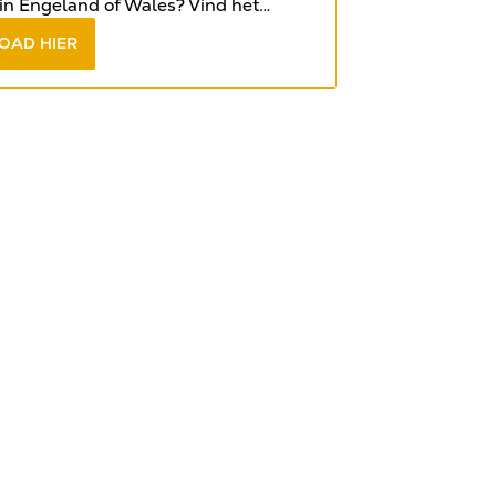
in Engeland of Wales? Vind het
op de meest gestelde vragen in het
OAD HIER
book
.