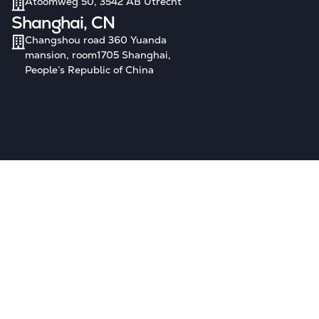
Atoomweg 50, 3542 AB Utrecht
Shanghai, CN
Changshou road 360 Yuanda
mansion, room1705 Shanghai,
People’s Republic of China