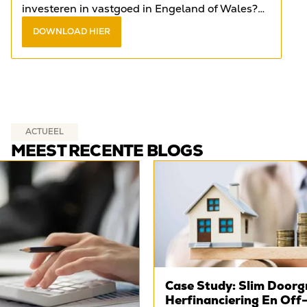
investeren in vastgoed in Engeland of Wales?
Vind het antwoord op de meest gestelde
DOWNLOAD HIER
vragen in het
gratis e-book
.
ACTUEEL
MEEST RECENTE BLOGS
Case Study: Slim Doorg
Herfinanciering En Off