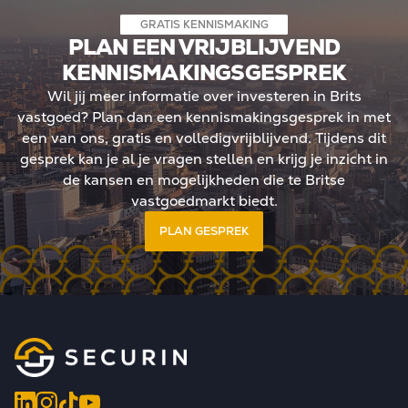
orgaans in box 2 in
kent geen jaarlijkse
GRATIS KENNISMAKING
PLAN EEN VRIJBLIJVEND
waarde, maar belasting
KENNISMAKINGSGESPREK
e kern: meer regie, meer
egische positionering in
Wil jij meer informatie over investeren in Brits
landschap.
vastgoed? Plan dan een kennismakingsgesprek in met
een van ons, gratis en volledigvrijblijvend. Tijdens dit
gesprek kan je al je vragen stellen en krijg je inzicht in
de kansen en mogelijkheden die te Britse
vastgoedmarkt biedt.
PLAN GESPREK