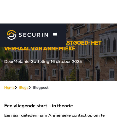
SLIM INVESTEREN IN VASTGOED: HET
VERHAAL VAN ANNEMIEKE
Door
Melanie Gutteling
|
16 oktober 2025
Home
Blogs
Blogpost
Een vliegende start – in theorie
Een jaar geleden nam Annemieke contact op om te