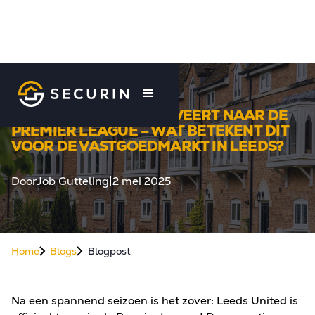
LEEDS UNITED PROMOVEERT NAAR DE
PREMIER LEAGUE – WAT BETEKENT DIT
VOOR DE VASTGOEDMARKT IN LEEDS?
Door
Job Gutteling
|
2 mei 2025
Home
Blogs
Blogpost
Na een spannend seizoen is het zover: Leeds United is