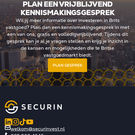
PLAN EEN VRIJBLIJVEND
waarde, maar belasting
KENNISMAKINGSGESPREK
e kern: meer regie, meer
egische positionering in
Wil jij meer informatie over investeren in Brits
landschap.
vastgoed? Plan dan een kennismakingsgesprek in met
een van ons, gratis en volledigvrijblijvend. Tijdens dit
gesprek kan je al je vragen stellen en krijg je inzicht in
de kansen en mogelijkheden die te Britse
vastgoedmarkt biedt.
PLAN GESPREK
welkom@securinvest.nl