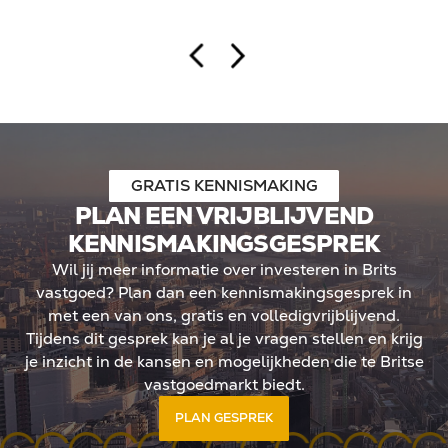
hebben benut. De case ond
ijken steeds meer
Britse financieringslandsch
ven, zoals investeren in
begeleid, buitenlandse inv
mited (Ltd). Binnen een
mogelijkheid biedt om kapit
ieringskosten volledig
gecontroleerd schaalbaar t
o rendement kan
andse investeerders
n Ltd doorgaans in box 2
betekent geen jaarlijkse
GRATIS KENNISMAKING
dwaarde, maar belasting
PLAN EEN VRIJBLIJVEND
De kern: meer regie, meer
KENNISMAKINGSGESPREK
tegische positionering in
Wil jij meer informatie over investeren in Brits
 landschap.
vastgoed? Plan dan een kennismakingsgesprek in
met een van ons, gratis en volledigvrijblijvend.
Tijdens dit gesprek kan je al je vragen stellen en krijg
je inzicht in de kansen en mogelijkheden die te Britse
vastgoedmarkt biedt.
PLAN GESPREK