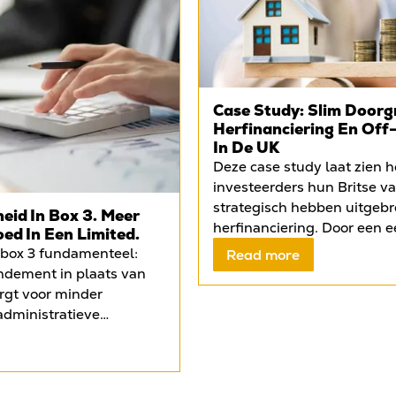
Case Study: Slim Doorg
Herfinanciering En Off
In De UK
Deze case study laat zien 
investeerders hun Britse v
strategisch hebben uitgebr
eid In Box 3. Meer
herfinanciering. Door een e
oed In Een Limited.
Liverpool onder te brengen
 box 3 fundamenteel:
Read more
mortgage, konden zij kapita
endement in plaats van
het object te verkopen en te
orgt voor minder
tweede woning aankopen in
administratieve
vrijgekomen vermogen wer
id over de uiteindelijke
ingezet voor twee off-pl
tijd krijgen Nederlandse
in Leeds en opnieuw Liverp
aken met strengere
eigen vermogen meerdere k
sten en beperkingen in