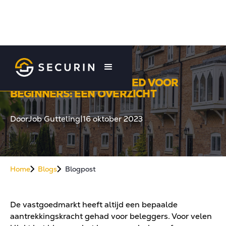
INVESTEREN IN VASTGOED VOOR
BEGINNERS: EEN OVERZICHT
Door
Job Gutteling
|
16 oktober 2023
Home
Blogs
Blogpost
De vastgoedmarkt heeft altijd een bepaalde
aantrekkingskracht gehad voor beleggers. Voor velen