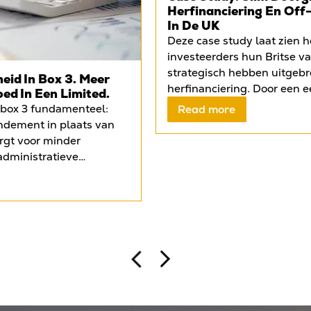
Herfinanciering En Off
In De UK
Deze case study laat zien 
investeerders hun Britse v
strategisch hebben uitgebr
eid In Box 3. Meer
herfinanciering. Door een e
oed In Een Limited.
Liverpool onder te brengen
 box 3 fundamenteel:
Read more
mortgage, konden zij kapita
endement in plaats van
het object te verkopen en te
orgt voor minder
tweede woning aankopen in
administratieve
vrijgekomen vermogen wer
id over de uiteindelijke
ingezet voor twee off-pl
tijd krijgen Nederlandse
in Leeds en opnieuw Liverp
aken met strengere
eigen vermogen meerdere k
sten en beperkingen in
hebben benut. De case ond
ijken steeds meer
Britse financieringslandsch
ven, zoals investeren in
begeleid, buitenlandse inv
mited (Ltd). Binnen een
mogelijkheid biedt om kapit
ieringskosten volledig
gecontroleerd schaalbaar t
o rendement kan