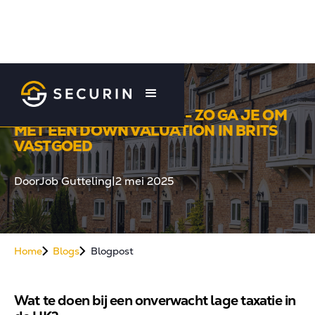
"TE LAAG GETAXEERD!" - ZO GA JE OM
MET EEN DOWN VALUATION IN BRITS
VASTGOED
Door
Job Gutteling
|
2 mei 2025
Home
Blogs
Blogpost
Wat te doen bij een onverwacht lage taxatie in