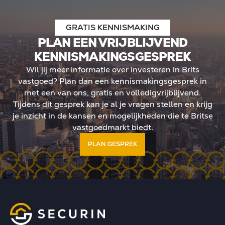
andse investeerders
n Ltd doorgaans in box 2
betekent geen jaarlijkse
GRATIS KENNISMAKING
dwaarde, maar belasting
PLAN EEN VRIJBLIJVEND
De kern: meer regie, meer
KENNISMAKINGSGESPREK
tegische positionering in
Wil jij meer informatie over investeren in Brits
 landschap.
vastgoed? Plan dan een kennismakingsgesprek in
met een van ons, gratis en volledigvrijblijvend.
Tijdens dit gesprek kan je al je vragen stellen en krijg
je inzicht in de kansen en mogelijkheden die te Britse
vastgoedmarkt biedt.
PLAN GESPREK