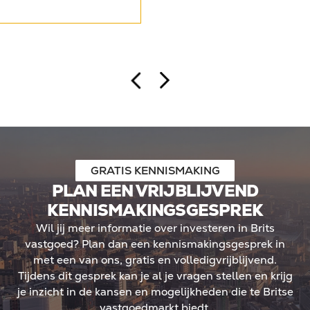
ingezet voor twee off-pl
tijd krijgen Nederlandse
in Leeds en opnieuw Liverp
aken met strengere
eigen vermogen meerdere k
sten en beperkingen in
hebben benut. De case ond
ijken steeds meer
Britse financieringslandsch
ven, zoals investeren in
begeleid, buitenlandse inv
mited (Ltd). Binnen een
mogelijkheid biedt om kapit
ieringskosten volledig
gecontroleerd schaalbaar t
o rendement kan
andse investeerders
n Ltd doorgaans in box 2
betekent geen jaarlijkse
GRATIS KENNISMAKING
dwaarde, maar belasting
PLAN EEN VRIJBLIJVEND
De kern: meer regie, meer
KENNISMAKINGSGESPREK
tegische positionering in
Wil jij meer informatie over investeren in Brits
 landschap.
vastgoed? Plan dan een kennismakingsgesprek in
met een van ons, gratis en volledigvrijblijvend.
Tijdens dit gesprek kan je al je vragen stellen en krijg
je inzicht in de kansen en mogelijkheden die te Britse
vastgoedmarkt biedt.