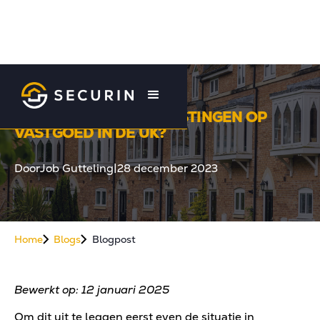
HOE ZIT HET MET BELASTINGEN OP
VASTGOED IN DE UK?
Door
Job Gutteling
|
28 december 2023
Home
Blogs
Blogpost
Bewerkt op: 12 januari 2025
Om dit uit te leggen eerst even de situatie in