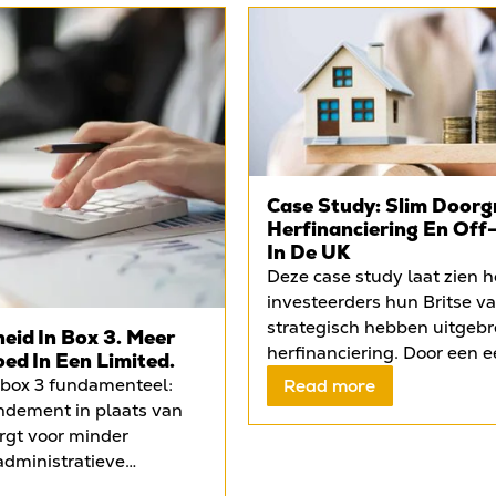
Case Study: Slim Doorg
Herfinanciering En Off
In De UK
Deze case study laat zien 
investeerders hun Britse v
strategisch hebben uitgebr
eid In Box 3. Meer
herfinanciering. Door een e
oed In Een Limited.
Liverpool onder te brengen
 box 3 fundamenteel:
Read more
mortgage, konden zij kapita
endement in plaats van
het object te verkopen en te
orgt voor minder
tweede woning aankopen in
administratieve
vrijgekomen vermogen wer
id over de uiteindelijke