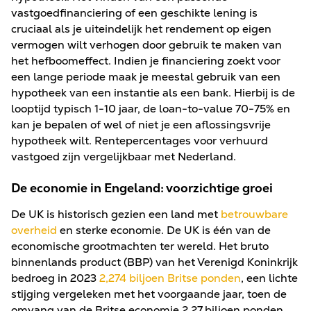
vastgoedfinanciering of een geschikte lening is
cruciaal als je uiteindelijk het rendement op eigen
vermogen wilt verhogen door gebruik te maken van
het hefboomeffect. Indien je financiering zoekt voor
een lange periode maak je meestal gebruik van een
hypotheek van een instantie als een bank. Hierbij is de
looptijd typisch 1-10 jaar, de loan-to-value 70-75% en
kan je bepalen of wel of niet je een aflossingsvrije
hypotheek wilt. Rentepercentages voor verhuurd
vastgoed zijn vergelijkbaar met Nederland.
De economie in Engeland: voorzichtige groei
De UK is historisch gezien een land met
betrouwbare
overheid
en sterke economie. De UK is één van de
economische grootmachten ter wereld. Het bruto
binnenlands product (BBP) van het Verenigd Koninkrijk
bedroeg in 2023
2,274 biljoen Britse ponden
, een lichte
stijging vergeleken met het voorgaande jaar, toen de
omvang van de Britse economie 2,27 biljoen ponden