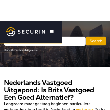
Home
Kennisbank
Algemeen
Nederlands Vastgoed
Uitgepond: Is Brits Vastgoed
Een Goed Alternatief?
Langzaam maar gestaag beginnen particuliere
verhuurders hun bezit in Nederland te
verkopen
. Zodra