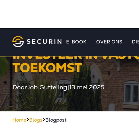
E-BOOK
OVER ONS
DI
INVESTEER IN VAS
TOEKOMST
Door
Job Gutteling
|
13 mei 2025
Home
Blogs
Blogpost