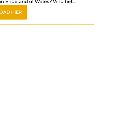
in Engeland of Wales? Vind het
op de meest gestelde vragen in het
OAD HIER
book
.