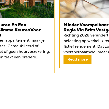
uren En Een
Minder Voorspelbaarh
Slimme Keuzes Voor
Regie Via Brits Vastg
s
Richting 2028 verandert
een appartement maak je
belasting op werkelijk r
zes. Gemeubileerd of
fictief rendement. Dat z
l of geen huurverzekering.
voorspelbaarheid, meer 
n trekt een bredere
complexiteit en onzekerh
Read more
s en young professionals.
belastingdruk. Tegelijker
ellere verhuur en
vastgoedbeleggers te m
 extra huur per maand. De
verhuurregels, hogere l
 £3500 plus btw voor
financiering. Daardoor k
 voor gordijnen. Gordijnen
beleggers naar alternati
verwacht en voorkomen
Brits vastgoed via een L
ur. Witgoed is niet
Ltd zijn rente- en financ
aantrekkelijkheid
aftrekbaar, wat het net
zekering beperkt het risico
verbeteren. Voor Nederl