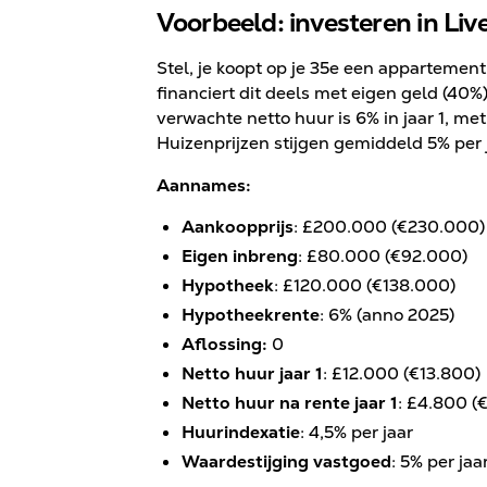
Voorbeeld: investeren in Liv
Stel, je koopt op je 35e een appartemen
financiert dit deels met eigen geld (40
verwachte netto huur is 6% in jaar 1, met
Huizenprijzen stijgen gemiddeld 5% per 
Aannames:
Aankoopprijs
: £200.000 (€230.000)
Eigen inbreng
: £80.000 (€92.000)
Hypotheek
: £120.000 (€138.000)
Hypotheekrente
: 6% (anno 2025)
Aflossing:
0
Netto huur jaar 1
: £12.000 (€13.800)
Netto huur na rente jaar 1
: £4.800 (
Huurindexatie
: 4,5% per jaar
Waardestijging vastgoed
: 5% per jaa