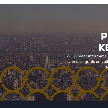
 verzekering keert tijdelijk
vallen de aandelen in ee
ak juridische kosten bij
in plaats van box 3. Dat 
De premie ligt rond 3 tot 4
heffing over de vastgoe
ur. Afsluiten bij start van
bij dividend of verkoop. 
langrijk omdat later
voorspelbaarheid en stra
gelijk is na 12 maanden
een veranderend fiscaal
P
e juiste keuze hangt af van
p en risicobereidheid. Beide
K
en aan stabielere
leegstand.
Wil jij meer informati
van ons, gratis en voll
d