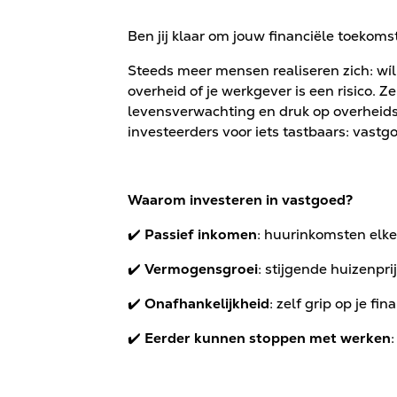
Ben jij klaar om jouw financiële toekomst
Steeds meer mensen realiseren zich: wí
overheid of je werkgever is een risico. Ze
levensverwachting en druk op overheid
investeerders voor iets tastbaars: vastg
Waarom investeren in vastgoed?
✔️
Passief inkomen
: huurinkomsten elk
✔️
Vermogensgroei
: stijgende huizenpr
✔️
Onafhankelijkheid
: zelf grip op je fi
✔️
Eerder kunnen stoppen met werken