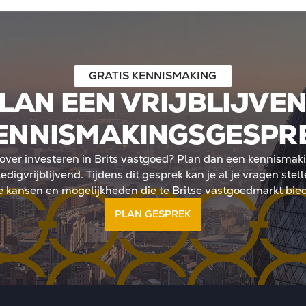
n Ltd doorgaans in box 2
betekent geen jaarlijkse
dwaarde, maar belasting
De kern: meer regie, meer
GRATIS KENNISMAKING
tegische positionering in
 landschap.
LAN EEN VRIJBLIJVE
ENNISMAKINGSGESPR
e over investeren in Brits vastgoed? Plan dan een kennisma
edigvrijblijvend. Tijdens dit gesprek kan je al je vragen stelle
e kansen en mogelijkheden die te Britse vastgoedmarkt bied
PLAN GESPREK