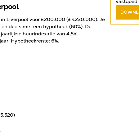
vastgoed 
erpool
antwoord 
DOWNL
gratis e-
t in Liverpool voor £200.000 (± €230.000). Je
%) en deels met een hypotheek (60%). De
 jaarlijkse huurindexatie van 4,5%.
jaar. Hypotheekrente: 6%.
€5.520)
r