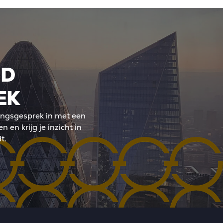
ND
EK
kingsgesprek in met een
n en krijg je inzicht in
t.