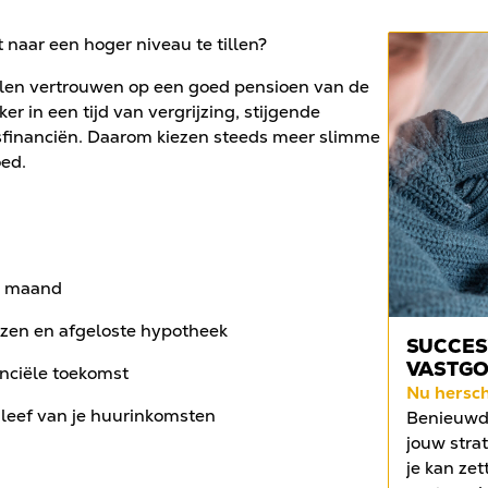
 naar een hoger niveau te tillen?
llen vertrouwen op een goed pensioen van de
ker in een tijd van vergrijzing, stijgende
sfinanciën. Daarom kiezen steeds meer slimme
oed.
e maand
ijzen en afgeloste hypotheek
SUCCES
VASTG
nanciële toekomst
Nu hersc
: leef van je huurinkomsten
Benieuwd 
jouw strat
je kan zet