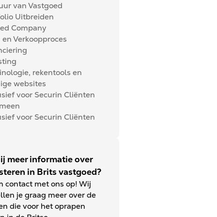
uur van Vastgoed
olio Uitbreiden
ted Company
 en Verkoopproces
nciering
sting
inologie, rekentools en
ige websites
sief voor Securin Cliënten
emeen
sief voor Securin Cliënten
jij meer informatie over
steren in Brits vastgoed?
 contact met ons op! Wij
ellen je graag meer over de
en die voor het oprapen