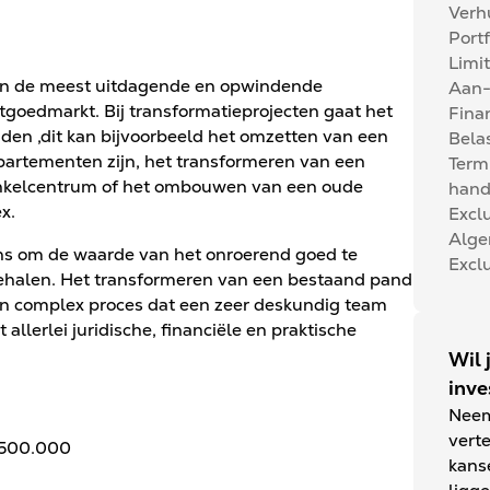
Verh
Portf
Limi
van de meest uitdagende en opwindende
Aan-
goedmarkt. Bij transformatieprojecten gaat het
Fina
en ,dit kan bijvoorbeeld het omzetten van een
Bela
artementen zijn, het transformeren van een
Term
winkelcentrum of het ombouwen van een oude
hand
x.
Exclu
Alg
ns om de waarde van het onroerend goed te
Exclu
halen. Het transformeren van een bestaand pand
en complex proces dat een zeer deskundig team
llerlei juridische, financiële en praktische
Wil 
inve
Neem
vert
 500.000
kans