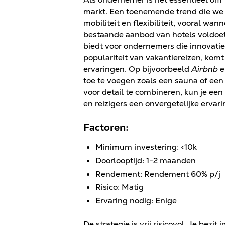
markt. Een toenemende trend die we
mobiliteit en flexibiliteit, vooral wan
bestaande aanbod van hotels voldoet 
biedt voor ondernemers die innovati
populariteit van vakantiereizen, kom
ervaringen. Op bijvoorbeeld
Airbnb
e
toe te voegen zoals een sauna of een ja
voor detail te combineren, kun je een
en reizigers een onvergetelijke ervari
Factoren:
Minimum investering: <10k
Doorlooptijd: 1-2 maanden
Rendement: Rendement 60% p/j
Risico: Matig
Ervaring nodig: Enige
De strategie is vrij risicovol. Je bezi