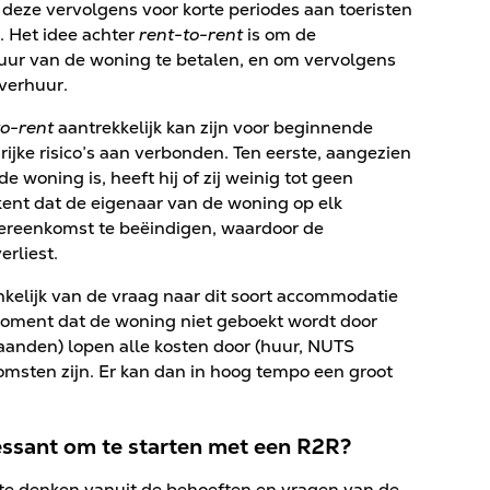
deze vervolgens voor korte periodes aan toeristen
s. Het idee achter
rent-to-rent
is om de
uur van de woning te betalen, en om vervolgens
 verhuur.
to-rent
aantrekkelijk kan zijn voor beginnende
rijke risico’s aan verbonden. Ten eerste, aangezien
e woning is, heeft hij of zij weinig tot geen
kent dat de eigenaar van de woning op elk
reenkomst te beëindigen, waardoor de
erliest.
kelijk van de vraag naar dit soort accommodatie
 moment dat de woning niet geboekt wordt door
maanden) lopen alle kosten door (huur, NUTS
komsten zijn. Er kan dan in hoog tempo een groot
essant om te starten met een R2R?
 te denken vanuit de behoeften en vragen van de