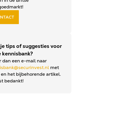
n in de Britse
goedmarkt!
NTACT
je tips of suggesties voor
 kennisbank?
r dan een e-mail naar
isbank@securinvest.nl
met
p en het bijbehorende artikel.
st bedankt!