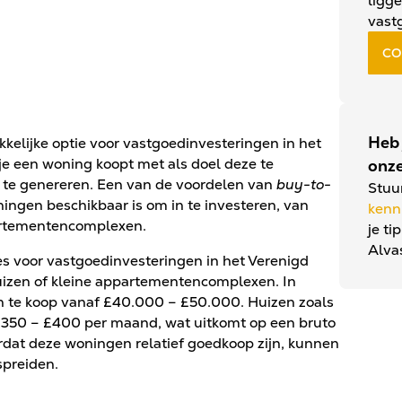
ligge
vast
CO
Heb 
kkelijke optie voor vastgoedinvesteringen in het
 je een woning koopt met als doel deze te
onze
 te genereren. Een van de voordelen van
buy-to-
Stuu
ningen beschikbaar is om in te investeren, van
kenn
artementencomplexen.
je ti
Alva
es voor vastgoedinvesteringen in het Verenigd
eshuizen of kleine appartementencomplexen. In
zen te koop vanaf £40.000 – £50.000. Huizen zoals
£350 – £400 per maand, wat uitkomt op een bruto
at deze woningen relatief goedkoop zijn, kunnen
spreiden.