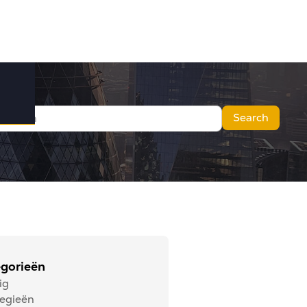
gorieën
ig
tegieën