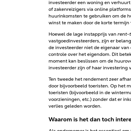
investeerder een woning en verhuurt 
of zakenreizigers via online platform
huurinkomsten te gebruiken om de h
winst te maken door de korte termijn
Hoewel de lage instapprijs van
rent-
vastgoedinvesteerders, zijn er belang
de investeerder niet de eigenaar van d
controle over het eigendom. Dit bete
moment kan beslissen om de huurove
investeerder zijn of haar investering v
Ten tweede het rendement zeer afhan
door bijvoorbeeld toeristen. Op het
toeristen (bijvoorbeeld in de winter
voorzieningen, etc.) zonder dat er in
verlies geleden worden.
Waarom is het dan toch inter
Als ondernemer is het essentieel om