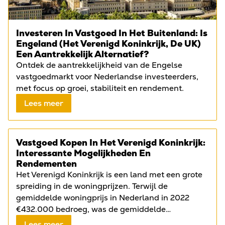
Investeren In Vastgoed In Het Buitenland: Is
Engeland (het Verenigd Koninkrijk, De UK)
Een Aantrekkelijk Alternatief?
Ontdek de aantrekkelijkheid van de Engelse
vastgoedmarkt voor Nederlandse investeerders,
met focus op groei, stabiliteit en rendement.
Lees meer
Vastgoed Kopen In Het Verenigd Koninkrijk:
Interessante Mogelijkheden En
Rendementen
Het Verenigd Koninkrijk is een land met een grote
spreiding in de woningprijzen. Terwijl de
gemiddelde woningprijs in Nederland in 2022
€432.000 bedroeg, was de gemiddelde
woningprijs in de UK £294.32...
Lees meer