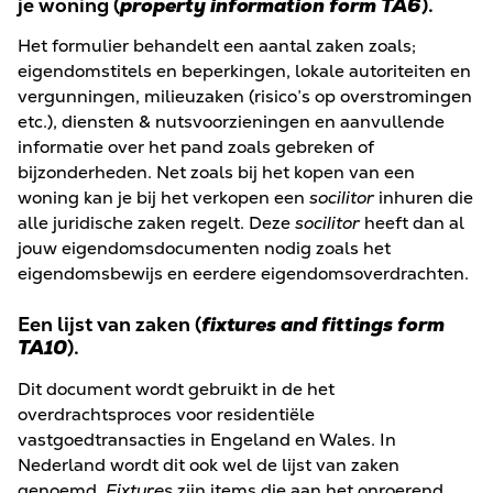
je woning (
property information form TA6
).
Het formulier behandelt een aantal zaken zoals;
eigendomstitels en beperkingen, lokale autoriteiten en
vergunningen, milieuzaken (risico’s op overstromingen
etc.), diensten & nutsvoorzieningen en aanvullende
informatie over het pand zoals gebreken of
bijzonderheden. Net zoals bij het kopen van een
woning kan je bij het verkopen een
socilitor
inhuren die
alle juridische zaken regelt. Deze
socilitor
heeft dan al
jouw eigendomsdocumenten nodig zoals het
eigendomsbewijs en eerdere eigendomsoverdrachten.
Een lijst van zaken (
fixtures and fittings form
TA10
).
Dit document wordt gebruikt in de het
overdrachtsproces voor residentiële
vastgoedtransacties in Engeland en Wales. In
Nederland wordt dit ook wel de lijst van zaken
genoemd.
Fixtures
zijn items die aan het onroerend