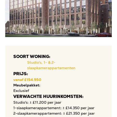
SOORT WONING:
Studio's, 1- & 2-
slaapkamerappartementen
PRIJS:
vanaf £154.950
Meubelpakket:
Exclusief
VERWACHTE HUURINKOMSTEN:
Studio's: ≥ £11.200 per jaar
1-slaapkamerappartement: ≥ £14.350 per jaar
2-slaapkamerappartement: ≥ £21.350 per jaar