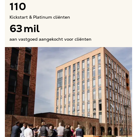
110
Kickstart & Platinum cliënten
63
mil
aan vastgoed aangekocht voor cliënten